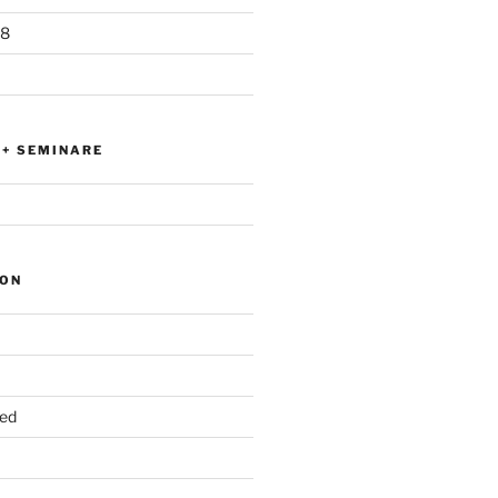
18
+ SEMINARE
ION
ed