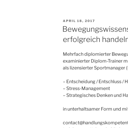
VERÖFFENTLICHT
APRIL 18, 2017
AM
Bewegungswissensc
erfolgreich handeln
Mehrfach diplomierter Bewegu
examinierter Diplom-Trainer mit
als lizensierter Sportmanager
– Entscheidung / Entschluss / 
– Stress-Management
– Strategisches Denken und Ha
in unterhaltsamer Form und mi
contact@handlungskompetent