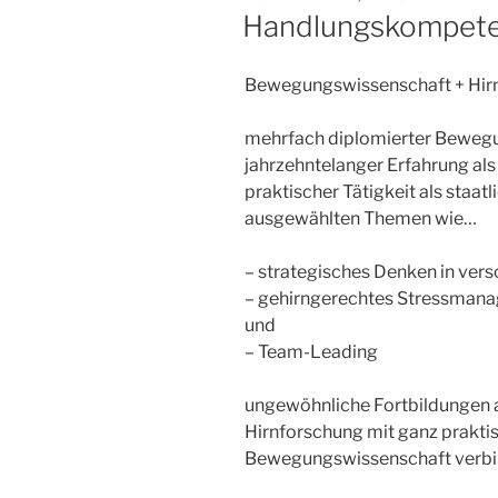
AM
Handlungskompet
Bewegungswissenschaft + Hirnf
mehrfach diplomierter Bewegu
jahrzehntelanger Erfahrung al
praktischer Tätigkeit als staat
ausgewählten Themen wie…
– strategisches Denken in ver
– gehirngerechtes Stressman
und
– Team-Leading
ungewöhnliche Fortbildungen an
Hirnforschung mit ganz prakti
Bewegungswissenschaft verbi