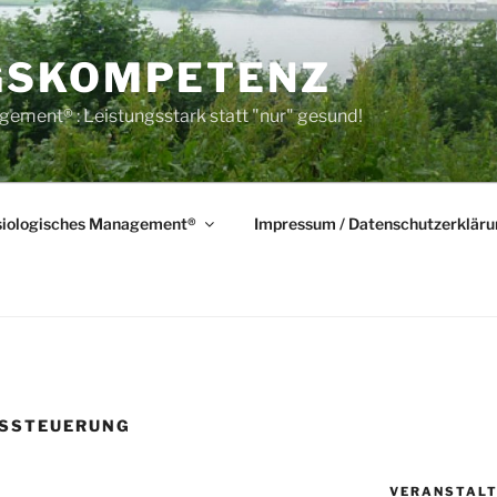
GSKOMPETENZ
ement® : Leistungsstark statt "nur" gesund!
iologisches Management®
Impressum / Datenschutzerkläru
GSSTEUERUNG
VERANSTALT