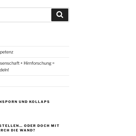
Suchen
petenz
enschaft + Hirnforschung =
deln!
NSPORN UND KOLLAPS
ESTELLEN… ODER DOCH MIT
URCH DIE WAND?