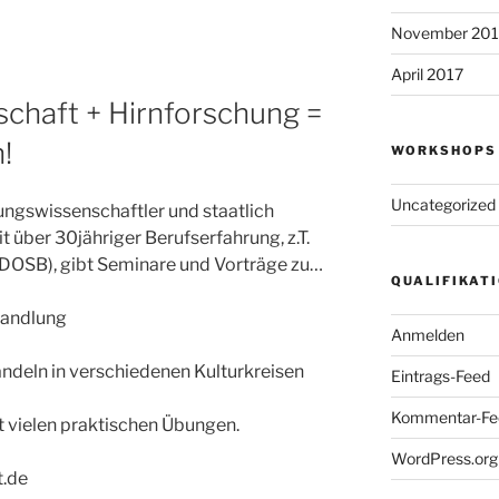
November 20
April 2017
haft + Hirnforschung =
!
WORKSHOPS 
Uncategorized
ngswissenschaftler und staatlich
 über 30jähriger Berufserfahrung, z.T.
 (DOSB), gibt Seminare und Vorträge zu…
QUALIFIKAT
Handlung
Anmelden
ndeln in verschiedenen Kulturkreisen
Eintrags-Feed
Kommentar-Fe
t vielen praktischen Übungen.
WordPress.org
.de