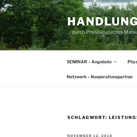
Zum
Inhalt
HANDLUN
springen
… durch Physiologisches Manag
SEMINAR – Angebote
Phys
Netzwerk – Kooperationspartner
SCHLAGWORT:
LEISTUN
VERÖFFENTLICHT
NOVEMBER 12, 2018