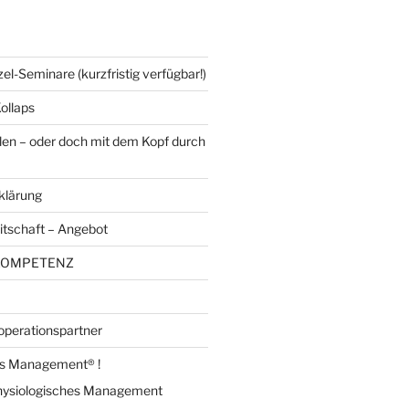
l-Seminare (kurzfristig verfügbar!)
ollaps
llen – oder doch mit dem Kopf durch
klärung
tschaft – Angebot
KOMPETENZ
operationspartner
es Management® !
hysiologisches Management