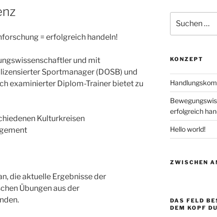
enz
Suchen
nach:
orschung = erfolgreich handeln!
ngswissenschaftler und mit
KONZEPT
s lizensierter Sportmanager (DOSB) und
Handlungskom
lich examinierter Diplom-Trainer bietet zu
Bewegungswiss
erfolgreich han
schiedenen Kulturkreisen
Hello world!
agement
ZWISCHEN A
, die aktuelle Ergebnisse der
schen Übungen aus der
nden.
DAS FELD B
DEM KOPF D