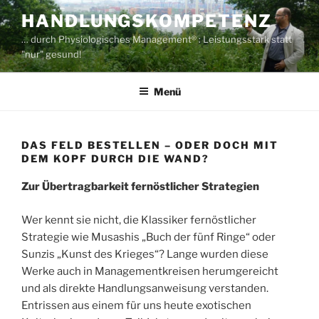
Zum
HANDLUNGSKOMPETENZ
Inhalt
… durch Physiologisches Management® : Leistungsstark statt
springen
"nur" gesund!
Menü
DAS FELD BESTELLEN – ODER DOCH MIT
DEM KOPF DURCH DIE WAND?
Zur Übertragbarkeit fernöstlicher Strategien
Wer kennt sie nicht, die Klassiker fernöstlicher
Strategie wie Musashis „Buch der fünf Ringe“ oder
Sunzis „Kunst des Krieges“? Lange wurden diese
Werke auch in Managementkreisen herumgereicht
und als direkte Handlungsanweisung verstanden.
Entrissen aus einem für uns heute exotischen