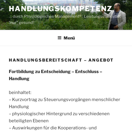
Zum
HANDLUNGSKOMPETENZ
Inhalt
… durch Physiologisches Management® : Leistungsstark statt
springen
"nur" gesund!
Menü
HANDLUNGSBEREITSCHAFT – ANGEBOT
Fortbildung zu Entscheidung – Entschluss –
Handlung
beinhaltet:
– Kurzvortrag zu Steuerungsvorgängen menschlicher
Handlung
– physiologischer Hintergrund zu verschiedenen
beteiligten Ebenen
– Auswirkungen für die Kooperations- und